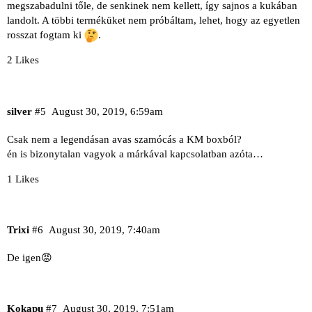
megszabadulni tőle, de senkinek nem kellett, így sajnos a kukában
landolt. A többi terméküket nem próbáltam, lehet, hogy az egyetlen
rosszat fogtam ki
.
2 Likes
silver
#5
August 30, 2019, 6:59am
Csak nem a legendásan avas szamócás a KM boxból?
én is bizonytalan vagyok a márkával kapcsolatban azóta…
1 Likes
Trixi
#6
August 30, 2019, 7:40am
De igen😡
Kokapu
#7
August 30, 2019, 7:51am