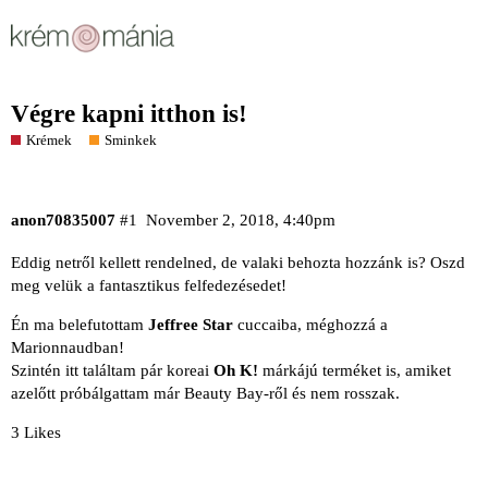
Végre kapni itthon is!
Krémek
Sminkek
anon70835007
#1
November 2, 2018, 4:40pm
Eddig netről kellett rendelned, de valaki behozta hozzánk is? Oszd
meg velük a fantasztikus felfedezésedet!
Én ma belefutottam
Jeffree Star
cuccaiba, méghozzá a
Marionnaudban!
Szintén itt találtam pár koreai
Oh K!
márkájú terméket is, amiket
azelőtt próbálgattam már Beauty Bay-ről és nem rosszak.
3 Likes