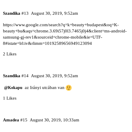
Szandika
#13
August 30, 2019, 9:52am
https://www.google.com/search?q=k+beauty+budapest&oq=K-
beauty+bu&aqs=chrome.3.69i57j0l3.7465j0j4&client=ms-android-
samsung-gj-rev1&sourceid=chrome-mobile&ie=UTF-
8#istate=lrl:iv&rlimm=10192589656949123094
2 Likes
Szandika
#14
August 30, 2019, 9:52am
az Irányi utcában van
@Kokapu
1 Likes
Amadea
#15
August 30, 2019, 10:33am