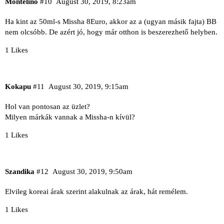
Montelino
#10
August 30, 2019, 8:23am
Ha kint az 50ml-s Missha 8Euro, akkor az a (ugyan másik fajta) BB
nem olcsóbb. De azért jó, hogy már otthon is beszerezhető helyben.
1 Likes
Kokapu
#11
August 30, 2019, 9:15am
Hol van pontosan az üzlet?
Milyen márkák vannak a Missha-n kívül?
1 Likes
Szandika
#12
August 30, 2019, 9:50am
Elvileg koreai árak szerint alakulnak az árak, hát remélem.
1 Likes