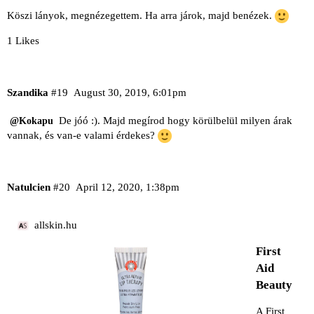
Köszi lányok, megnézegettem. Ha arra járok, majd benézek.
1 Likes
Szandika
#19
August 30, 2019, 6:01pm
De jóó :). Majd megírod hogy körülbelül milyen árak
@Kokapu
vannak, és van-e valami érdekes?
Natulcien
#20
April 12, 2020, 1:38pm
allskin.hu
First
Aid
Beauty
A First