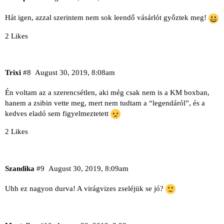
Hát igen, azzal szerintem nem sok leendő vásárlót győztek meg!
2 Likes
Trixi
#8
August 30, 2019, 8:08am
Én voltam az a szerencsétlen, aki még csak nem is a KM boxban,
hanem a zsibin vette meg, mert nem tudtam a “legendáról”, és a
kedves eladó sem figyelmeztetett
2 Likes
Szandika
#9
August 30, 2019, 8:09am
Uhh ez nagyon durva! A virágvizes zseléjük se jó?