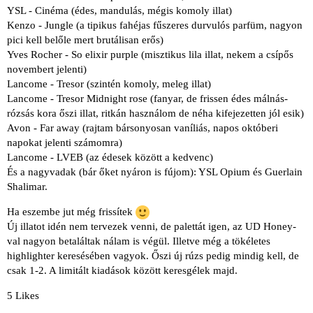
YSL - Cinéma (édes, mandulás, mégis komoly illat)
Kenzo - Jungle (a tipikus fahéjas fűszeres durvulós parfüm, nagyon
pici kell belőle mert brutálisan erős)
Yves Rocher - So elixir purple (misztikus lila illat, nekem a csípős
novembert jelenti)
Lancome - Tresor (szintén komoly, meleg illat)
Lancome - Tresor Midnight rose (fanyar, de frissen édes málnás-
rózsás kora őszi illat, ritkán használom de néha kifejezetten jól esik)
Avon - Far away (rajtam bársonyosan vaníliás, napos októberi
napokat jelenti számomra)
Lancome - LVEB (az édesek között a kedvenc)
És a nagyvadak (bár őket nyáron is fújom): YSL Opium és Guerlain
Shalimar.
Ha eszembe jut még frissítek
Új illatot idén nem tervezek venni, de palettát igen, az UD Honey-
val nagyon betaláltak nálam is végül. Illetve még a tökéletes
highlighter keresésében vagyok. Őszi új rúzs pedig mindig kell, de
csak 1-2. A limitált kiadások között keresgélek majd.
5 Likes