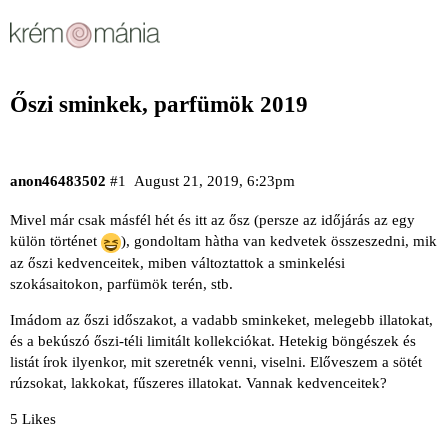
Őszi sminkek, parfümök 2019
anon46483502
#1
August 21, 2019, 6:23pm
Mivel már csak másfél hét és itt az ősz (persze az időjárás az egy
külön történet
), gondoltam hàtha van kedvetek összeszedni, mik
az őszi kedvenceitek, miben változtattok a sminkelési
szokásaitokon, parfümök terén, stb.
Imádom az őszi időszakot, a vadabb sminkeket, melegebb illatokat,
és a bekúszó őszi-téli limitált kollekciókat. Hetekig böngészek és
listát írok ilyenkor, mit szeretnék venni, viselni. Előveszem a sötét
rúzsokat, lakkokat, fűszeres illatokat. Vannak kedvenceitek?
5 Likes