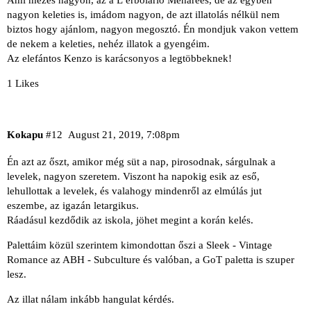
Ami mézes nagyon, az a L’erbolario Meharees, de az egyben
nagyon keleties is, imádom nagyon, de azt illatolás nélkül nem
biztos hogy ajánlom, nagyon megosztó. Én mondjuk vakon vettem
de nekem a keleties, nehéz illatok a gyengéim.
Az elefántos Kenzo is karácsonyos a legtöbbeknek!
1 Likes
Kokapu
#12
August 21, 2019, 7:08pm
Én azt az őszt, amikor még süt a nap, pirosodnak, sárgulnak a
levelek, nagyon szeretem. Viszont ha napokig esik az eső,
lehullottak a levelek, és valahogy mindenről az elmúlás jut
eszembe, az igazán letargikus.
Ráadásul kezdődik az iskola, jöhet megint a korán kelés.
Palettáim közül szerintem kimondottan őszi a
Sleek - Vintage
Romance
az
ABH - Subculture
és valóban, a GoT paletta is szuper
lesz.
Az illat nálam inkább hangulat kérdés.