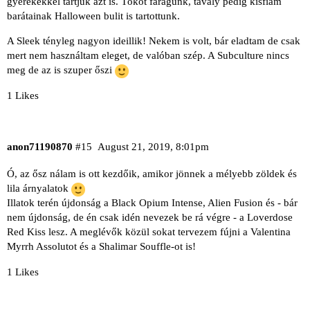
gyerekekkel tartjuk azt is. Tököt faragunk, tavaly pedig kisfiam
barátainak Halloween bulit is tartottunk.
A Sleek tényleg nagyon ideillik! Nekem is volt, bár eladtam de csak
mert nem használtam eleget, de valóban szép. A Subculture nincs
meg de az is szuper őszi
1 Likes
anon71190870
#15
August 21, 2019, 8:01pm
Ó, az ősz nálam is ott kezdőik, amikor jönnek a mélyebb zöldek és
lila árnyalatok
Illatok terén újdonság a Black Opium Intense, Alien Fusion és - bár
nem újdonság, de én csak idén nevezek be rá végre - a Loverdose
Red Kiss lesz. A meglévők közül sokat tervezem fújni a Valentina
Myrrh Assolutot és a Shalimar Souffle-ot is!
1 Likes