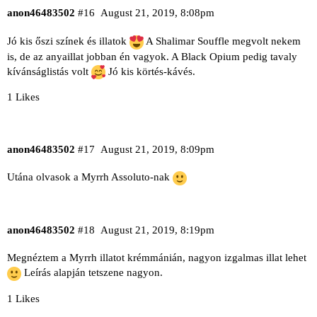
anon46483502
#16
August 21, 2019, 8:08pm
Jó kis őszi színek és illatok
A Shalimar Souffle megvolt nekem
is, de az anyaillat jobban én vagyok. A Black Opium pedig tavaly
kívánságlistás volt
Jó kis körtés-kávés.
1 Likes
anon46483502
#17
August 21, 2019, 8:09pm
Utána olvasok a Myrrh Assoluto-nak
anon46483502
#18
August 21, 2019, 8:19pm
Megnéztem a Myrrh illatot krémmánián, nagyon izgalmas illat lehet
Leírás alapján tetszene nagyon.
1 Likes