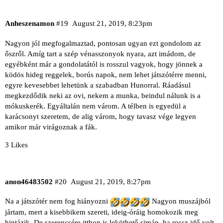
Anheszenamon
#19
August 21, 2019, 8:23pm
Nagyon jól megfogalmaztad, pontosan ugyan ezt gondolom az
őszről. Amíg tart a szép vénasszonyok nyara, azt imádom, de
egyébként már a gondolatától is rosszul vagyok, hogy jönnek a
ködös hideg reggelek, borús napok, nem lehet játszótérre menni,
egyre kevesebbet lehetünk a szabadban Hunorral. Ráadásul
megkezdődik neki az ovi, nekem a munka, beindul nálunk is a
mókuskerék. Egyáltalán nem várom. A télben is egyedül a
karácsonyt szeretem, de alig várom, hogy tavasz vége legyen
amikor már virágoznak a fák.
3 Likes
anon46483502
#20
August 21, 2019, 8:27pm
Na a játszótér nem fog hiányozni
Nagyon muszájból
jártam, mert a kisebbikem szereti, ideig-óráig homokozik meg
hintázik. De szerencsére itthon is leköthető simán, ha rossz idő volt