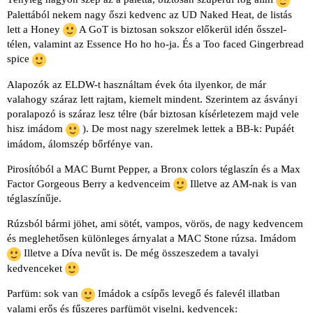
Palettából nekem nagy őszi kedvenc az UD Naked Heat, de listás
lett a Honey
A GoT is biztosan sokszor előkerül idén ősszel-
télen, valamint az Essence Ho ho ho-ja. És a Too faced Gingerbread
spice
Alapozók az ELDW-t használtam évek óta ilyenkor, de már
valahogy száraz lett rajtam, kiemelt mindent. Szerintem az ásványi
poralapozó is száraz lesz télre (bár biztosan kísérletezem majd vele
hisz imádom
). De most nagy szerelmek lettek a BB-k: Pupáét
imádom, álomszép bőrfénye van.
Pirosítóból a MAC Burnt Pepper, a Bronx colors téglaszín és a Max
Factor Gorgeous Berry a kedvenceim
Illetve az AM-nak is van
téglaszínűje.
Rúzsból bármi jöhet, ami sötét, vampos, vörös, de nagy kedvencem
és meglehetősen különleges árnyalat a MAC Stone rúzsa. Imádom
Illetve a Díva nevűt is. De még összeszedem a tavalyi
kedvenceket
Parfüm: sok van
Imádok a csípős levegő és falevél illatban
valami erős és fűszeres parfümöt viselni, kedvencek: