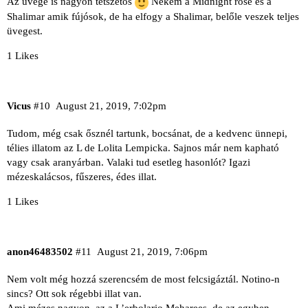
Az üvege is nagyon tetszetős
Nekem a Midnight rose és a
Shalimar amik fújósok, de ha elfogy a Shalimar, belőle veszek teljes
üvegest.
1 Likes
Vicus
#10
August 21, 2019, 7:02pm
Tudom, még csak ősznél tartunk, bocsánat, de a kedvenc ünnepi,
télies illatom az L de Lolita Lempicka. Sajnos már nem kapható
vagy csak aranyárban. Valaki tud esetleg hasonlót? Igazi
mézeskalácsos, fűszeres, édes illat.
1 Likes
anon46483502
#11
August 21, 2019, 7:06pm
Nem volt még hozzá szerencsém de most felcsigáztál. Notino-n
sincs? Ott sok régebbi illat van.