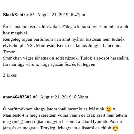
BlackXentric
#5
August 21, 2019, 6:47pm
Én is imádom ezt az időszakot. Főleg a karácsonyt és mindent amit
hoz magával.
Rengeteg olyan parfümöm van amit nyáron biztosan nem tudnék
elviselni pl.: YSL Manifesto, Kenzo elefántos Jungle, Lancome
Tresor…
Sminkben végre jöhetnek a sötét rúzsok. Tudok alapozót használni.
Én már úgy várom, hogy igazán ősz és tél legyen.
2 Likes
anon46483502
#6
August 21, 2019, 6:50pm
Ó parfümökben ahogy látom totál hasonló az ízlésünk
A
Manifesto-t is meg szerettem volna venni de csak azért nem tettem
meg (még) mert rajtam nagyon hasonlít a Dior Hypnotic Poison-
jára, és az megvan. Tényleg, lehagytam a listáról az előbb