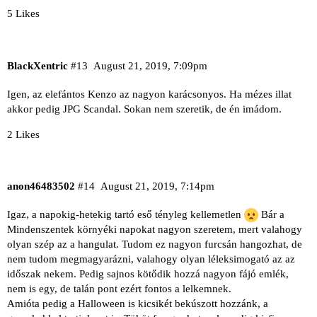
5 Likes
BlackXentric
#13
August 21, 2019, 7:09pm
Igen, az elefántos Kenzo az nagyon karácsonyos. Ha mézes illat
akkor pedig JPG Scandal. Sokan nem szeretik, de én imádom.
2 Likes
anon46483502
#14
August 21, 2019, 7:14pm
Igaz, a napokig-hetekig tartó eső tényleg kellemetlen
Bár a
Mindenszentek környéki napokat nagyon szeretem, mert valahogy
olyan szép az a hangulat. Tudom ez nagyon furcsán hangozhat, de
nem tudom megmagyarázni, valahogy olyan léleksimogató az az
időszak nekem. Pedig sajnos kötődik hozzá nagyon fájó emlék,
nem is egy, de talán pont ezért fontos a lelkemnek.
Amióta pedig a Halloween is kicsikét bekúszott hozzánk, a