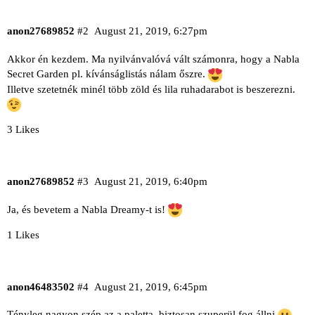
anon27689852
#2
August 21, 2019, 6:27pm
Akkor én kezdem. Ma nyilvánvalóvá vált számonra, hogy a Nabla
Secret Garden pl. kívánságlistás nálam őszre.
Illetve szetetnék minél több zöld és lila ruhadarabot is beszerezni.
3 Likes
anon27689852
#3
August 21, 2019, 6:40pm
Ja, és bevetem a Nabla Dreamy-t is!
1 Likes
anon46483502
#4
August 21, 2019, 6:45pm
Tényleg nagyon szép az a paletta, biztosan szuperül fog állni