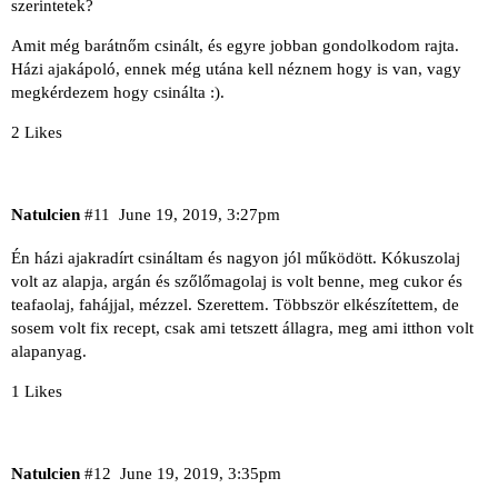
szerintetek?
Amit még barátnőm csinált, és egyre jobban gondolkodom rajta.
Házi ajakápoló, ennek még utána kell néznem hogy is van, vagy
megkérdezem hogy csinálta :).
2 Likes
Natulcien
#11
June 19, 2019, 3:27pm
Én házi ajakradírt csináltam és nagyon jól működött. Kókuszolaj
volt az alapja, argán és szőlőmagolaj is volt benne, meg cukor és
teafaolaj, fahájjal, mézzel. Szerettem. Többször elkészítettem, de
sosem volt fix recept, csak ami tetszett állagra, meg ami itthon volt
alapanyag.
1 Likes
Natulcien
#12
June 19, 2019, 3:35pm