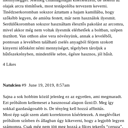
olajak arcra tömítősek, most testápolóba tervezem keverni.
Tinédzserkoromban sokszor áztattam a hajam kamillába, hogy
szőkébb legyen, de amióta festett, már nem használok ilyesmit.
Serdülőkoromban sokszor használtam élesztős pakolást az arcomra,
mivel akkor még nem voltak ilyesmik elérhetőek a boltban, szépen
tisztított. Van otthon aloe vera növényünk, annak a leveléből,
pontosan a levelében található zselés anyagból férjem szokott
kinyerni időnként némi mennyiséget, tégelyben tároljuk a
hűtőszekrényben, mindenféle sebre, égésre hasznos, jól hűsít.
4 Likes
Natulcien
#9
June 19, 2019, 8:57am
Sajna a sok hobbim közül jelenleg ez az egyetlen, ami megmaradt.
Ezt próbálom kellemeset a hasznossal alapon űzni:D. Meg így
sokkal gazdaságosabb is. De tényleg kell hozzá affinitás.
Most épp saját szem alatti korrektoron kísérletezek. A meglévőket
próbálom színben és állagban úgy kikeverni, hogy a legjobb legyen
számomra. Csak még nem jött meg hozzá a filces tekerős “ceruza”,