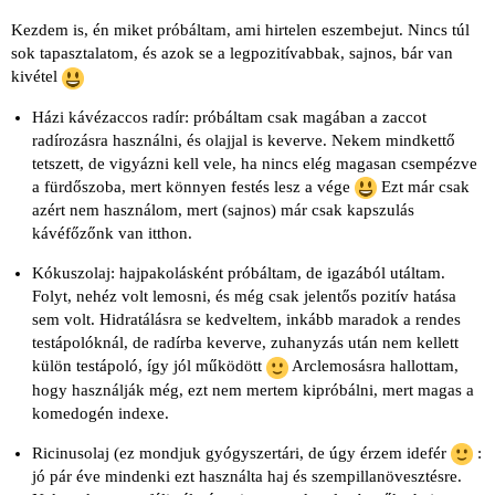
Kezdem is, én miket próbáltam, ami hirtelen eszembejut. Nincs túl
sok tapasztalatom, és azok se a legpozitívabbak, sajnos, bár van
kivétel
Házi kávézaccos radír: próbáltam csak magában a zaccot
radírozásra használni, és olajjal is keverve. Nekem mindkettő
tetszett, de vigyázni kell vele, ha nincs elég magasan csempézve
a fürdőszoba, mert könnyen festés lesz a vége
Ezt már csak
azért nem használom, mert (sajnos) már csak kapszulás
kávéfőzőnk van itthon.
Kókuszolaj: hajpakolásként próbáltam, de igazából utáltam.
Folyt, nehéz volt lemosni, és még csak jelentős pozitív hatása
sem volt. Hidratálásra se kedveltem, inkább maradok a rendes
testápolóknál, de radírba keverve, zuhanyzás után nem kellett
külön testápoló, így jól működött
Arclemosásra hallottam,
hogy használják még, ezt nem mertem kipróbálni, mert magas a
komedogén indexe.
Ricinusolaj (ez mondjuk gyógyszertári, de úgy érzem idefér
:
jó pár éve mindenki ezt használta haj és szempillanövesztésre.