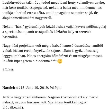
Legkönyebben talán úgy tudod megoldani hogy valamilyen enyhe,
már kész tonikba csepegteted, nekem a balea med mindenmentes
tonikja a befutó erre a célra, ami önmagában semmire se jó, de
alapkozmetikumként nagyszerű.
Nekem “házi” gyártmányok közül a shea vajjal kevert szőlőmagolaj
a specialitásom, amit testápoló és kézkrém helyett szeretek
használni.
Nagy házi projektem volt még a habzó lemosó összeütése, amiből
voltak biztató eredmények…de sajnos nálam is győz a lustaság
leggyakrabban. Nincs energiám hőmérőzni és turmixgépet mosni.
Inkább kipengetem a bioderma árát
4 Likes
Natulcien
#18
June 19, 2019, 9:19pm
Azta te vagy az én emberem. Nagyon köszönöm ezt a kimerítő
választ, nagyon hasznos volt. Szerintem tonikkal fogok
próbálkozni:).