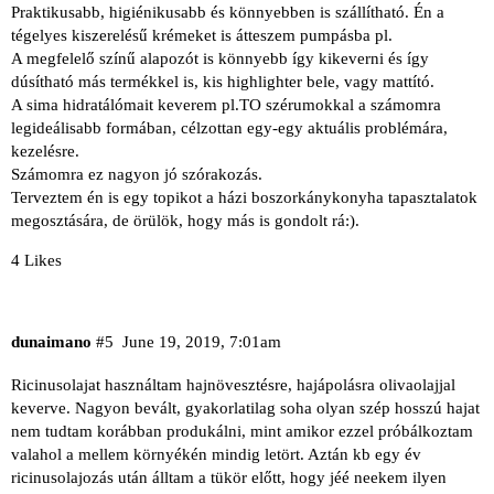
Praktikusabb, higiénikusabb és könnyebben is szállítható. Én a
tégelyes kiszerelésű krémeket is átteszem pumpásba pl.
A megfelelő színű alapozót is könnyebb így kikeverni és így
dúsítható más termékkel is, kis highlighter bele, vagy mattító.
A sima hidratálómait keverem pl.TO szérumokkal a számomra
legideálisabb formában, célzottan egy-egy aktuális problémára,
kezelésre.
Számomra ez nagyon jó szórakozás.
Terveztem én is egy topikot a házi boszorkánykonyha tapasztalatok
megosztására, de örülök, hogy más is gondolt rá:).
4 Likes
dunaimano
#5
June 19, 2019, 7:01am
Ricinusolajat használtam hajnövesztésre, hajápolásra olivaolajjal
keverve. Nagyon bevált, gyakorlatilag soha olyan szép hosszú hajat
nem tudtam korábban produkálni, mint amikor ezzel próbálkoztam
valahol a mellem környékén mindig letört. Aztán kb egy év
ricinusolajozás után álltam a tükör előtt, hogy jéé neekem ilyen