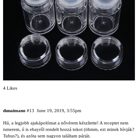
4 Likes
dunaimano
#13
June 19, 2019, 3:55pm
Hú, a legjobb ajakápolómat a nővérem készítette! A receptet nem
ismerem, ó is ebayről rendelt hozzá tokot (öhmm, ezt minek hívják?
Tubus?), és azóta sem nagyon találtam párját.