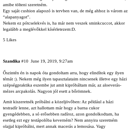
amibe tölteni szeretném.
Egy saját cushion alapozó is tervben van, de még ahhoz is várom az
“alapanyagot”.
Nekem ez pótcselekvés is, ha már nem veszek sminkcuccot, akkor
legalább a meglévőkkel kísérletezem:D.
5 Likes
Szandika
#10
June 19, 2019, 9:27am
Őszintén én is napok óta gondoltam arra, hogy elindítok egy ilyen
témát :). Nekem még ilyen tapasztalataim nincsenek illetve egy házi
szépségpraktika eszembe jut amit kipróbáltam már, az aloeverás-
mézes arcpakolás. Nagyon jól esett a bőrömnek.
Amit kiszeretnék próbálni a közeljövőben: Az például a házi
testradír lenne, azt hallottam már hogy a barna cukor
gyengédebben, a só erősebben radíroz, azon gondolkodtam, ha
esetleg ezt egy testápolóba keverném? Nem annyira szeretném
olajjal kipróbálni, mert annak macerás a lemosása. Vagy