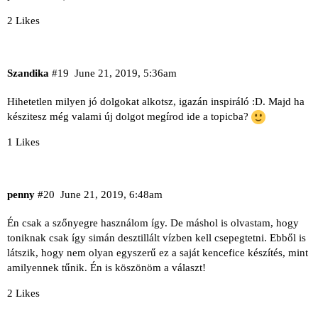
2 Likes
Szandika
#19
June 21, 2019, 5:36am
Hihetetlen milyen jó dolgokat alkotsz, igazán inspiráló :D. Majd ha
készitesz még valami új dolgot megírod ide a topicba?
1 Likes
penny
#20
June 21, 2019, 6:48am
Én csak a szőnyegre használom így. De máshol is olvastam, hogy
toniknak csak így simán desztillált vízben kell csepegtetni. Ebből is
látszik, hogy nem olyan egyszerű ez a saját kencefice készítés, mint
amilyennek tűnik. Én is köszönöm a választ!
2 Likes