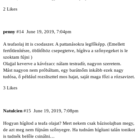
2 Likes
penny
#14
June 19, 2019, 7:04pm
A teafaolaj itt is csodaszer. A pattanásokra legfőképp. (Emellett
fertőtlenítésre, öblítőhöz csepegtetve, hígítva a szőnyegeket is le
szoktam fújni )
Olajjal keverve a kávézacc nálam testradír, nagyon szeretem.
Mást nagyon nem próbáltam, egy barátnőm inkább ezek nagy
tudósa, ő például rozsliszttel mos hajat, saját maga főzi a rózsavizet.
3 Likes
Natulcien
#15
June 19, 2019, 7:08pm
Hogyan hígítod a teafa olajat? Mert nekem csak bázisolajban megy,
de azt meg nem fújnám szőnyegre. Ha tudnám hígítani talán tonikot
is tudnék belőle csinálni…