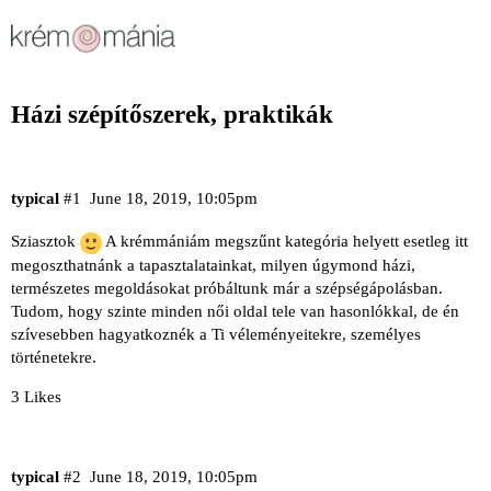
Házi szépítőszerek, praktikák
typical
#1
June 18, 2019, 10:05pm
Sziasztok
A krémmániám megszűnt kategória helyett esetleg itt
megoszthatnánk a tapasztalatainkat, milyen úgymond házi,
természetes megoldásokat próbáltunk már a szépségápolásban.
Tudom, hogy szinte minden női oldal tele van hasonlókkal, de én
szívesebben hagyatkoznék a Ti véleményeitekre, személyes
történetekre.
3 Likes
typical
#2
June 18, 2019, 10:05pm