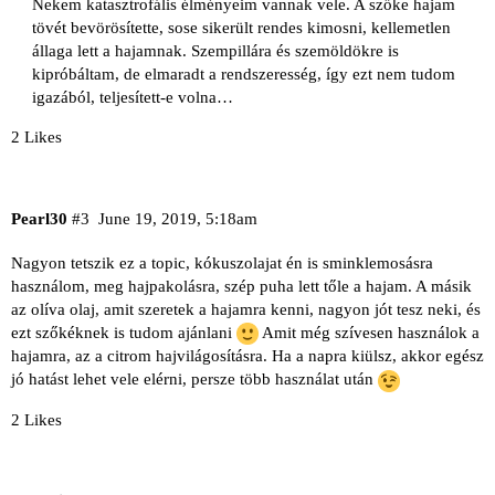
Nekem katasztrofális élményeim vannak vele. A szőke hajam
tövét bevörösítette, sose sikerült rendes kimosni, kellemetlen
állaga lett a hajamnak. Szempillára és szemöldökre is
kipróbáltam, de elmaradt a rendszeresség, így ezt nem tudom
igazából, teljesített-e volna…
2 Likes
Pearl30
#3
June 19, 2019, 5:18am
Nagyon tetszik ez a topic, kókuszolajat én is sminklemosásra
használom, meg hajpakolásra, szép puha lett tőle a hajam. A másik
az olíva olaj, amit szeretek a hajamra kenni, nagyon jót tesz neki, és
ezt szőkéknek is tudom ajánlani
Amit még szívesen használok a
hajamra, az a citrom hajvilágosításra. Ha a napra kiülsz, akkor egész
jó hatást lehet vele elérni, persze több használat után
2 Likes