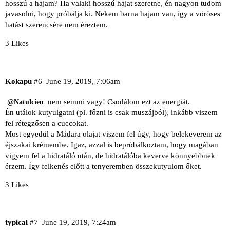
hosszú a hajam? Ha valaki hosszú hajat szeretne, én nagyon tudom
javasolni, hogy próbálja ki. Nekem barna hajam van, így a vöröses
hatást szerencsére nem éreztem.
3 Likes
Kokapu
#6
June 19, 2019, 7:06am
nem semmi vagy! Csodálom ezt az energiát.
@Natulcien
Én utálok kutyulgatni (pl. főzni is csak muszájból), inkább viszem
fel rétegzősen a cuccokat.
Most egyedül a Mádara olajat viszem fel úgy, hogy belekeverem az
éjszakai krémembe. Igaz, azzal is bepróbálkoztam, hogy magában
vigyem fel a hidratáló után, de hidratálóba keverve könnyebbnek
érzem. Így felkenés előtt a tenyeremben összekutyulom őket.
3 Likes
typical
#7
June 19, 2019, 7:24am