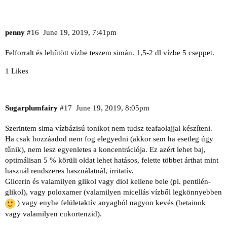
penny
#16
June 19, 2019, 7:41pm
Felforralt és lehűtött vízbe teszem simán. 1,5-2 dl vízbe 5 cseppet.
1 Likes
Sugarplumfairy
#17
June 19, 2019, 8:05pm
Szerintem sima vízbázisú tonikot nem tudsz teafaolajjal készíteni.
Ha csak hozzáadod nem fog elegyedni (akkor sem ha esetleg úgy
tűnik), nem lesz egyenletes a koncentrációja. Ez azért lehet baj,
optimálisan 5 % körüli oldat lehet hatásos, felette többet árthat mint
használ rendszeres használatnál, irritatív.
Glicerin és valamilyen glikol vagy diol kellene bele (pl. pentilén-
glikol), vagy poloxamer (valamilyen micellás vízből legkönnyebben
) vagy enyhe felületaktív anyagból nagyon kevés (betainok
vagy valamilyen cukortenzid).