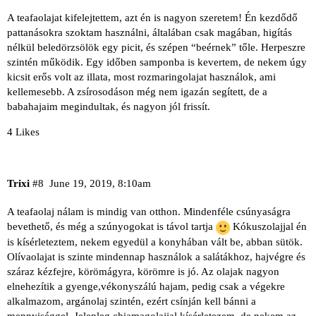
A teafaolajat kifelejtettem, azt én is nagyon szeretem! Én kezdődő
pattanásokra szoktam használni, általában csak magában, higítás
nélkül beledörzsölök egy picit, és szépen “beérnek” tőle. Herpeszre
szintén működik. Egy időben samponba is kevertem, de nekem úgy
kicsit erős volt az illata, most rozmaringolajat használok, ami
kellemesebb. A zsírosodáson még nem igazán segített, de a
babahajaim megindultak, és nagyon jól frissít.
4 Likes
Trixi
#8
June 19, 2019, 8:10am
A teafaolaj nálam is mindig van otthon. Mindenféle csúnyaságra
bevethető, és még a szúnyogokat is távol tartja
Kókuszolajjal én
is kísérleteztem, nekem egyedül a konyhában vált be, abban sütök.
Olívaolajat is szinte mindennap használok a salátákhoz, hajvégre és
száraz kézfejre, körömágyra, körömre is jó. Az olajak nagyon
elnehezítik a gyenge,vékonyszálú hajam, pedig csak a végekre
alkalmazom, argánolaj szintén, ezért csínján kell bánni a
mennyiséggel. Jelenleg chiamagolajjal kísérletezem, de nekem az