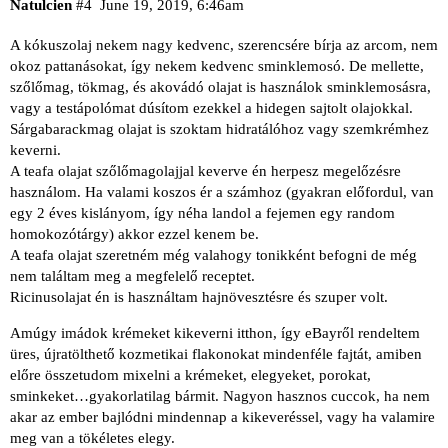
Natulcien
#4
June 19, 2019, 6:46am
A kókuszolaj nekem nagy kedvenc, szerencsére bírja az arcom, nem
okoz pattanásokat, így nekem kedvenc sminklemosó. De mellette,
szőlőmag, tökmag, és akovádó olajat is használok sminklemosásra,
vagy a testápolómat dúsítom ezekkel a hidegen sajtolt olajokkal.
Sárgabarackmag olajat is szoktam hidratálóhoz vagy szemkrémhez
keverni.
A teafa olajat szőlőmagolajjal keverve én herpesz megelőzésre
használom. Ha valami koszos ér a számhoz (gyakran előfordul, van
egy 2 éves kislányom, így néha landol a fejemen egy random
homokozótárgy) akkor ezzel kenem be.
A teafa olajat szeretném még valahogy tonikként befogni de még
nem találtam meg a megfelelő receptet.
Ricinusolajat én is használtam hajnövesztésre és szuper volt.
Amúgy imádok krémeket kikeverni itthon, így eBayről rendeltem
üres, újratölthető kozmetikai flakonokat mindenféle fajtát, amiben
előre összetudom mixelni a krémeket, elegyeket, porokat,
sminkeket…gyakorlatilag bármit. Nagyon hasznos cuccok, ha nem
akar az ember bajlódni mindennap a kikeveréssel, vagy ha valamire
meg van a tökéletes elegy.