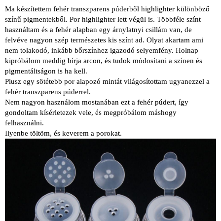
Ma készítettem fehér transzparens púderből highlighter különböző
színű pigmentekből. Por highlighter lett végül is. Többféle színt
használtam és a fehér alapban egy árnylatnyi csillám van, de
felvéve nagyon szép természetes kis színt ad. Olyat akartam ami
nem tolakodó, inkább bőrszínhez igazodó selyemfény. Holnap
kipróbálom meddig bírja arcon, és tudok módosítani a színen és
pigmentáltságon is ha kell.
Plusz egy sötétebb por alapozó mintát világosítottam ugyanezzel a
fehér transzparens púderrel.
Nem nagyon használom mostanában ezt a fehér púdert, így
gondoltam kísérletezek vele, és megpróbálom máshogy
felhasználni.
Ilyenbe töltöm, és keverem a porokat.