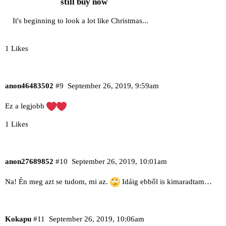
still buy now
It's beginning to look a lot like Christmas...
1 Likes
anon46483502
#9
September 26, 2019, 9:59am
Ez a legjobb
1 Likes
anon27689852
#10
September 26, 2019, 10:01am
Na! Én meg azt se tudom, mi az.
Idáig ebből is kimaradtam…
Kokapu
#11
September 26, 2019, 10:06am