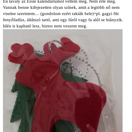
Én tavaly az Essie kalendáriumot vettem meg. Nem érte meg.
Vannak benne kifejezetten olyan színek, amit a legtöbb nő nem
viselne szerintem… (gondolom ezért rakták bele)+pl. gagyi filc
fenyőfadísz, átlátszó tartó, ami egy fáról vagy fa alól se hiányzik.
Idén is kapható lesz, biztos nem veszem meg.