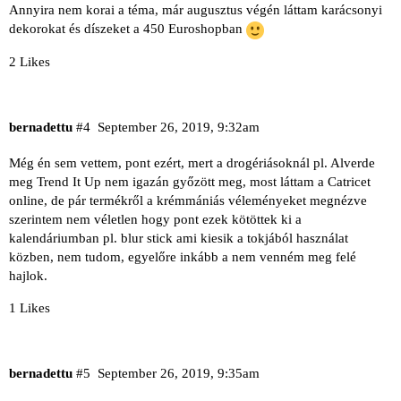
Annyira nem korai a téma, már augusztus végén láttam karácsonyi
dekorokat és díszeket a 450 Euroshopban
2 Likes
bernadettu
#4
September 26, 2019, 9:32am
Még én sem vettem, pont ezért, mert a drogériásoknál pl. Alverde
meg Trend It Up nem igazán győzött meg, most láttam a Catricet
online, de pár termékről a krémmániás véleményeket megnézve
szerintem nem véletlen hogy pont ezek kötöttek ki a
kalendáriumban pl. blur stick ami kiesik a tokjából használat
közben, nem tudom, egyelőre inkább a nem venném meg felé
hajlok.
1 Likes
bernadettu
#5
September 26, 2019, 9:35am