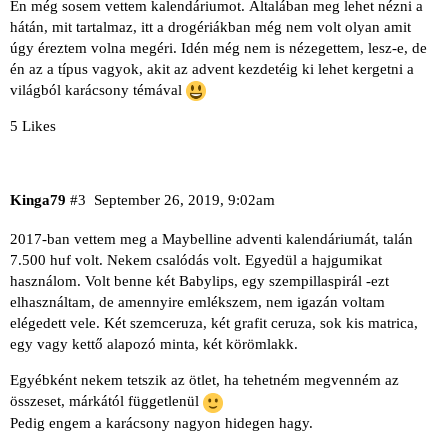
Én még sosem vettem kalendáriumot. Általában meg lehet nézni a
hátán, mit tartalmaz, itt a drogériákban még nem volt olyan amit
úgy éreztem volna megéri. Idén még nem is nézegettem, lesz-e, de
én az a típus vagyok, akit az advent kezdetéig ki lehet kergetni a
világból karácsony témával
5 Likes
Kinga79
#3
September 26, 2019, 9:02am
2017-ban vettem meg a Maybelline adventi kalendáriumát, talán
7.500 huf volt. Nekem csalódás volt. Egyedül a hajgumikat
használom. Volt benne két Babylips, egy szempillaspirál -ezt
elhasználtam, de amennyire emlékszem, nem igazán voltam
elégedett vele. Két szemceruza, két grafit ceruza, sok kis matrica,
egy vagy kettő alapozó minta, két körömlakk.
Egyébként nekem tetszik az ötlet, ha tehetném megvenném az
összeset, márkától függetlenül
Pedig engem a karácsony nagyon hidegen hagy.