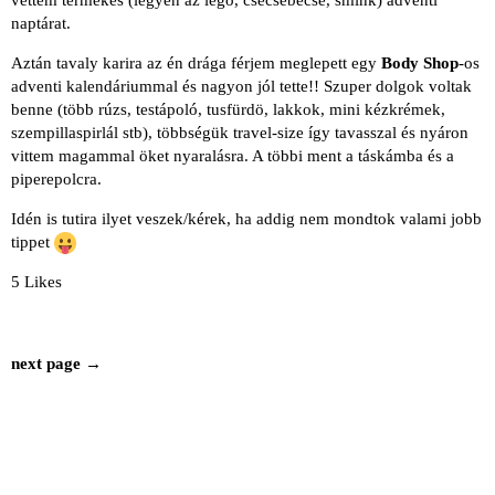
naptárat.
Aztán tavaly karira az én drága férjem meglepett egy
Body Shop
-os
adventi kalendáriummal és nagyon jól tette!! Szuper dolgok voltak
benne (több rúzs, testápoló, tusfürdö, lakkok, mini kézkrémek,
szempillaspirlál stb), többségük travel-size így tavasszal és nyáron
vittem magammal öket nyaralásra. A többi ment a táskámba és a
piperepolcra.
Idén is tutira ilyet veszek/kérek, ha addig nem mondtok valami jobb
tippet
5 Likes
next page →