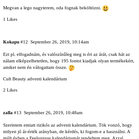
Megvan a lego nagyterem, oda fognak beköltözni.
1 Likes
Kokapu
#12
September 26, 2019, 10:14am
Ezt pl. elfogadnám, és valószínűleg meg is éri az árát, csak hát az
nálam elképzelhetetlen, hogy 195 fontot kiadjak olyan termékekért,
amiket nem én válogattam össze.
Cult Beauty adventi kalendárium
2 Likes
zalla
#13
September 26, 2019, 10:48am
Szerintem emiatt rizikós az adventi kalendárium. Tök vonzó, hogy
milyen jó ár-érték arányban, de kérdés, ki fogom-e a használni. A
múlt évben a Feelunique kalendáriumát rendeltem meg. Azzal