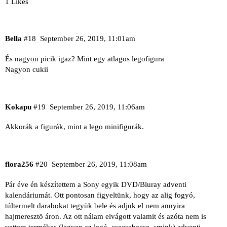
1 Likes
Bella
#18
September 26, 2019, 11:01am
És nagyon picik igaz? Mint egy atlagos legofigura
Nagyon cukii
Kokapu
#19
September 26, 2019, 11:06am
Akkorák a figurák, mint a lego minifigurák.
flora256
#20
September 26, 2019, 11:08am
Pár éve én készítettem a Sony egyik DVD/Bluray adventi
kalendáriumát. Ott pontosan figyeltünk, hogy az alig fogyó,
túltermelt darabokat tegyük bele és adjuk el nem annyira
hajmeresztö áron. Az ott nálam elvágott valamit és azóta nem is
vettem termékes (legyen az legó, csecsebecse, smink) adventi