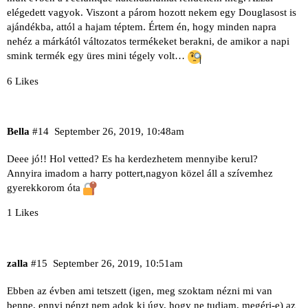
elégedett vagyok. Viszont a párom hozott nekem egy Douglasost is
ajándékba, attól a hajam téptem. Értem én, hogy minden napra
nehéz a márkától változatos termékeket berakni, de amikor a napi
smink termék egy üres mini tégely volt…
6 Likes
Bella
#14
September 26, 2019, 10:48am
Deee jó!! Hol vetted? Es ha kerdezhetem mennyibe kerul?
Annyira imadom a harry pottert,nagyon közel áll a szívemhez
gyerekkorom óta
1 Likes
zalla
#15
September 26, 2019, 10:51am
Ebben az évben ami tetszett (igen, meg szoktam nézni mi van
benne, ennyi pénzt nem adok ki úgy, hogy ne tudjam, megéri-e) az