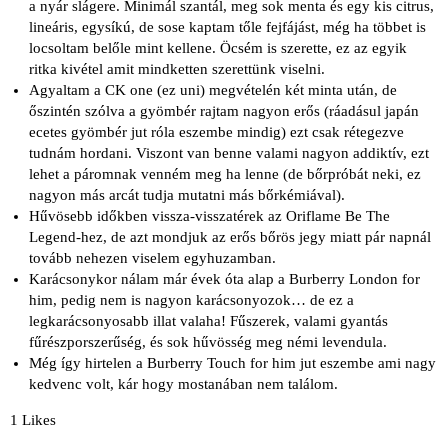
a nyár slágere. Minimál szantál, meg sok menta és egy kis citrus,
lineáris, egysíkú, de sose kaptam tőle fejfájást, még ha többet is
locsoltam belőle mint kellene. Öcsém is szerette, ez az egyik
ritka kivétel amit mindketten szerettünk viselni.
Agyaltam a CK one (ez uni) megvételén két minta után, de
őszintén szólva a gyömbér rajtam nagyon erős (ráadásul japán
ecetes gyömbér jut róla eszembe mindig) ezt csak rétegezve
tudnám hordani. Viszont van benne valami nagyon addiktív, ezt
lehet a páromnak venném meg ha lenne (de bőrpróbát neki, ez
nagyon más arcát tudja mutatni más bőrkémiával).
Hűvösebb időkben vissza-visszatérek az Oriflame Be The
Legend-hez, de azt mondjuk az erős bőrös jegy miatt pár napnál
tovább nehezen viselem egyhuzamban.
Karácsonykor nálam már évek óta alap a Burberry London for
him, pedig nem is nagyon karácsonyozok… de ez a
legkarácsonyosabb illat valaha! Fűszerek, valami gyantás
fűrészporszerűség, és sok hűvösség meg némi levendula.
Még így hirtelen a Burberry Touch for him jut eszembe ami nagy
kedvenc volt, kár hogy mostanában nem találom.
1 Likes