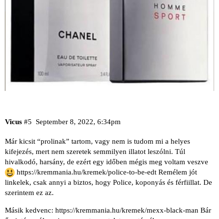
Vicus
#5
September 8, 2022, 6:34pm
Már kicsit “prolinak” tartom, vagy nem is tudom mi a helyes
kifejezés, mert nem szeretek semmilyen illatot leszólni. Túl
hivalkodó, harsány, de ezért egy időben mégis meg voltam veszve
https://kremmania.hu/kremek/police-to-be-edt
Remélem jót
linkelek, csak annyi a biztos, hogy Police, koponyás és férfiillat. De
szerintem ez az.
Másik kedvenc:
https://kremmania.hu/kremek/mexx-black-man
Bár