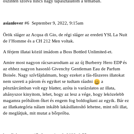
őszintén szólva nincs nagy tapasztalatom a témában.
asianlover
#6
September 9, 2022, 9:15am
Örök sláger az Acqua di Gio, de régi sláger az eredeti YSL La Nuit
de l’Homme és a CH 212 Men voltak.
A férjem illatai közül imádom a Boss Bottled Unlimited-et.
Amire most nagyon rácsavarodtam az az új Burberry Hero EDP és
az ehhez nagyon hasonló Givenchy Gentleman Eau de Parfum
Boisée. Nagy szívfájdalmam, hogy ezeket a fás-fűszeres illatokat
nem szereti a párom és egyiket se tudtam ráadni
a
pénztárcámban volt egy blatter, azóta is varázslatos az illata,
ahányszor kinyitom, lehet, hogy az lesz a vége, hogy leközelebb
magamra próbálom őket és engem fog boldogítani az egyik. Bár ez
az illatkategória nálam inkább lakásillatosító lehetne, mint női illat,
de meglátjuk, mit mutat a bőrpróba.