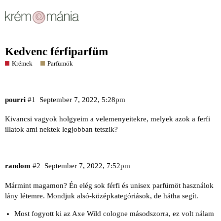
Kedvenc férfiparfüm
Krémek
Parfümök
pourri
#1
September 7, 2022, 5:28pm
Kivancsi vagyok holgyeim a velemenyeitekre, melyek azok a ferfi
illatok ami nektek legjobban tetszik?
random
#2
September 7, 2022, 7:52pm
Mármint magamon? Én elég sok férfi és unisex parfümöt használok
lány létemre. Mondjuk alsó-középkategóriások, de hátha segít.
Most fogyott ki az Axe Wild cologne másodszorra, ez volt nálam